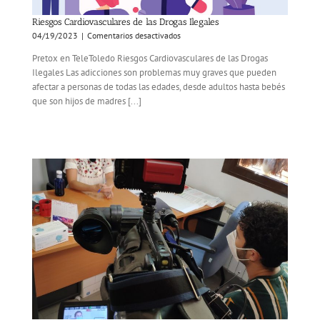
Riesgos Cardiovasculares de las Drogas Ilegales
en
04/19/2023
|
Comentarios desactivados
Riesgos
Pretox en TeleToledo Riesgos Cardiovasculares de las Drogas
Cardiovasculares
Ilegales Las adicciones son problemas muy graves que pueden
de
afectar a personas de todas las edades, desde adultos hasta bebés
las
Drogas
que son hijos de madres [...]
Ilegales