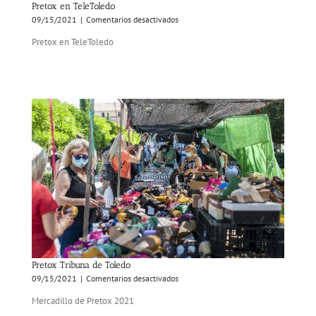
Pretox en TeleToledo
en
09/15/2021
|
Comentarios desactivados
Pretox
Pretox en TeleToledo
en
TeleToledo
Pretox Tribuna de Toledo
en
09/15/2021
|
Comentarios desactivados
Pretox
Mercadillo de Pretox 2021
Tribuna
de