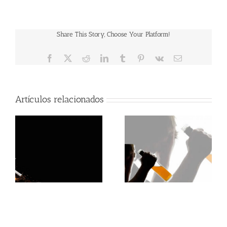
Share This Story, Choose Your Platform!
Facebook
X
Reddit
LinkedIn
Tumblr
Pinterest
Vk
Correo
electrónico
Artículos relacionados
Efectos del Alcohol