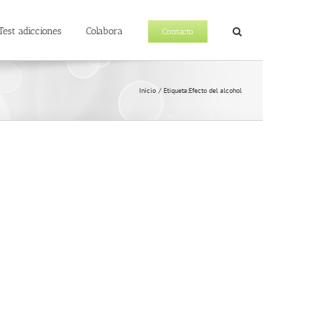
Test adicciones
Colabora
Contacto
Inicio
Etiqueta:
Efecto del alcohol