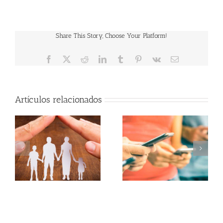
Share This Story, Choose Your Platform!
Facebook
X
Reddit
LinkedIn
Tumblr
Pinterest
Vk
Correo
electrónico
Artículos relacionados
Apoyo Social
Reducción de daños
Individualizado